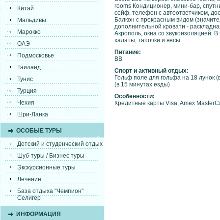
rooms Кондиционер, мини-бар, спутни
Китай
сейф, телефон с автоответчиком, дос
Балкон с прекрасным видом (значител
Мальдивы
дополнительной кровати - раскладная
Марокко
Акрополь, окна со звукоизоляцией. 
халаты, тапочки и весы.
ОАЭ
Питание:
Подмосковье
ВВ
Таиланд
Спорт и активный отдых:
Гольф поле для гольфа на 18 лунок (
Тунис
(в 15 минутах езды)
Турция
Особенности:
Чехия
Кредитные карты Visa, Amex MasterCa
Шри-Ланка
ОСОБЫЕ ТУРЫ
Детский и студенческий отдых
Шуб-туры / Бизнес туры
Экскурсионные туры
Лечение
База отдыха "Чемпион"
Селигер
ИНФОРМАЦИЯ