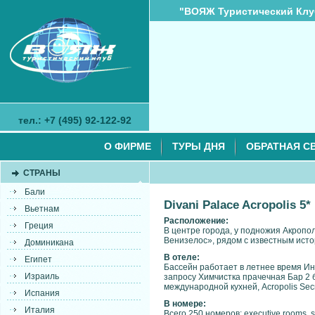
"ВОЯЖ Туристический Клу
тел.: +7 (495) 92-122-92
О ФИРМЕ
ТУРЫ ДНЯ
ОБРАТНАЯ С
СТРАНЫ
Бали
Divani Palace Acropolis 5*
Вьетнам
Расположение:
Греция
В центре города, у подножия Акропол
Венизелос», рядом с известным ист
Доминикана
В отеле:
Египет
Бассейн работает в летнее время И
Израиль
запросу Химчистка прачечная Бар 2
международной кухней, Acropolis Secr
Испания
В номере:
Италия
Всего 250 номеров: executive rooms, sup