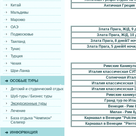
Китай
Античная Греция 
Мальдивы
Марокко
ОАЭ
Злата Прага, Ж/Д, 9 
Подмосковье
Злата Прага, Ж/Д, 10 
Злата Прага, 8 дней/7 но
Таиланд
Злата Прага, 5 дней/4 ночи
Тунис
Турция
Чехия
Римские Каникулы
Шри-Ланка
Италия классическая СУ
Солнечная Итал
ОСОБЫЕ ТУРЫ
Италия классичсеская 
Детский и студенческий отдых
Италия классичсеская 
Римские канику
Шуб-туры / Бизнес туры
Гранд тур по Ита
Экскурсионные туры
Венеция - Рим 8
Лечение
Милан - Рим 8д
Карнавал в Венеции "Pulcinell
База отдыха "Чемпион"
Селигер
Карнавал в Венеции "Pierrot"
ИНФОРМАЦИЯ