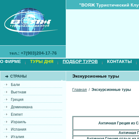
"ВОЯЖ Туристический Клу
тел.: +7(903)204-17-76
О ФИРМЕ
ТУРЫ ДНЯ
ПОДБОР ТУРОВ
КОНТАКТЫ
Экскурсионные туры
СТРАНЫ
Бали
Главная
/
Экскурсионные туры
Вьетнам
Греция
Доминикана
Египет
Израиль
Античная Греция из С
Испания
Античная 
Италия
Античная Греция отдых на п