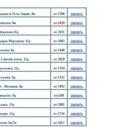
ыхаем в Тель-Авиве. 8н
от 1598
скачать
раилем. 8н
от 1029
скачать
йдоскоп.11д
от 2631
скачать
морю Мертвому. 11д
от 2885
скачать
салим. 8д
от 1448
скачать
 Святой земле. 15д
от 2028
скачать
русалим. 11д
от 1703
скачать
усалим. 8д
от 1332
скачать
 - Нетания. 8д
от 1492
скачать
неделю. 8д
от1389
скачать
азка. 15д
от 2081
скачать
отри. 12д
от 1716
скачать
мли. 8д/7н
от 1817
скачать