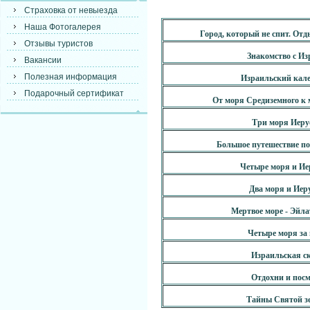
Страховка от невыезда
Наша Фотогалерея
Город, который не спит. Отд
Отзывы туристов
Знакомство с Из
Вакансии
Полезная информация
Израильский кале
Подарочный сертификат
От моря Средиземного к 
Три моря Иеру
Большое путешествие по
Четыре моря и Ие
Два моря и Иер
Мертвое море - Эйлат
Четыре моря за 
Израильская ск
Отдохни и посм
Тайны Святой зе