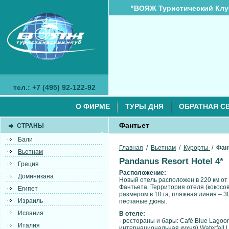
"ВОЯЖ Туристический Клу
тел.: +7 (495) 92-122-92
О ФИРМЕ
ТУРЫ ДНЯ
ОБРАТНАЯ С
Фантьет
СТРАНЫ
Бали
Главная
/
Вьетнам
/
Курорты
/
Фан
Вьетнам
Pandanus Resort Hotel 4*
Греция
Расположение:
Доминикана
Новый отель расположен в 220 км от
Фантьета. Территория отеля (кокосо
Египет
размером в 10 га, пляжная линия – 
Израиль
песчаные дюны.
Испания
В отеле:
- рестораны и бары: Café Blue Lagoo
Италия
интернациональная кухня) Waterfall