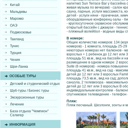
напитки) Sun Terrace Bar у бассейна
Китай
живая музыка по вечерам) - салон кр
сауна, парные, услуги массажиста, к
Мальдивы
детей - услуги няни - прачечная, химч
Марокко
оборудованные конференц-залы - биз
- круглосуточное сервисное обслужив
ОАЭ
открытый бассейн с джакузи - теннис
- пляжный волейбол - водные виды с
Подмосковье
В номере:
Таиланд
Общее количество номеров: 134 (корп
Тунис
номеров) - 1 комната, площадь 25-29 
некоторых номерах нет балконов - м
Турция
взрослых + 1 ребенок до 12 лет или 3
площадь 51 кв.м., вид на бассейн и 
Чехия
размещение в одном номере: 2 взросл
Suite (6 номеров) - номера повышенн
Шри-Ланка
площадь 41 кв.м., вид на сад - макс
детей до 12 лет или 3 взрослых Family
ОСОБЫЕ ТУРЫ
площадь 73,5 кв.м., вид на сад; доп
санузла, 2 телевизора - максимальн
Детский и студенческий отдых
детей до 12 лет или 3 взрослых В об
индивидуальным контролем - балкон/т
Шуб-туры / Бизнес туры
спутниковое телевидение - телефон -
Экскурсионные туры
Пляж:
Лечение
Пляж песчаный. Шезлонги, зонты и 
База отдыха "Чемпион"
Селигер
ИНФОРМАЦИЯ