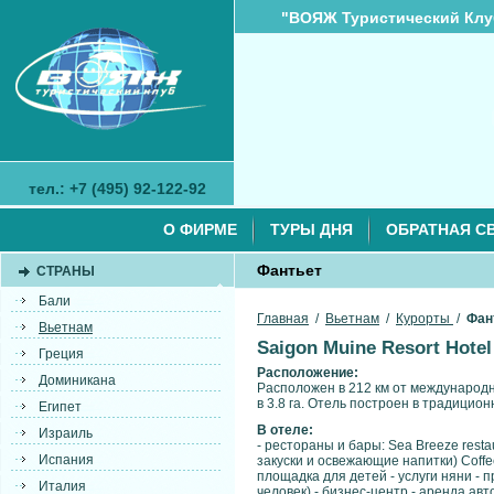
"ВОЯЖ Туристический Клу
тел.: +7 (495) 92-122-92
О ФИРМЕ
ТУРЫ ДНЯ
ОБРАТНАЯ С
Фантьет
СТРАНЫ
Бали
Главная
/
Вьетнам
/
Курорты
/
Фан
Вьетнам
Saigon Muine Resort Hotel
Греция
Расположение:
Доминикана
Расположен в 212 км от международн
в 3.8 га. Отель построен в традицио
Египет
В отеле:
Израиль
- рестораны и бары: Sea Breeze resta
Испания
закуски и освежающие напитки) Coffe
площадка для детей - услуги няни - 
Италия
человек) - бизнес-центр - аренда ав