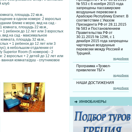
й клуб
№ 553 с 6 ноября 2015 года
запрещены пассажирские
воздушные перевозки в
комната, площадь 22 кв.м.,
Арабскую Республику Египет. В
мещение в одном номере: 2 взрослых
соответствии с Указом
здании ближе к морю, вид на сад -
Президента РФ от 28.11.2015
 комната, площадь 22 кв.м.,
№ 583 и Постановлением
 1 ребенок до 12 лет или 3 взрослых
Правительства РФ от
, вид на сад - максимальное
30.11.2015 № 1296, с 1
комната, площадь 32 кв.м.,
декабря 2015 года запрещены
лых + 1 ребенок до 12 лет или 3
чартерные воздушные
пус), в небольшом отдалении от
перевозки между Россией и
y Superior Room (5 номеров) - 2
Турцией.
 2 взрослых + 2 детей до 12 лет или
подробнее
- ванная комната/душ - спутниковое
Программа «Трэвел-
привилегии ТБГ»
подробнее
НАШИ ДОСТИЖЕНИЯ
подробнее
ИНФОБАНЕРЫ