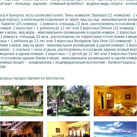
ый корт - бильярд - караоке - пляжный волейбол - водные виды спорта - ночно
а и бунгало), есть connected rooms. Типы номеров: Standard (11 номеров) - 1 
ый корпус), в небольшом отдалении от моря, вид на сад - максимальное раз
 Superior (25 номера) - 1 комната, площадь 22 кв.м., расположены в основном 
ере: 2 взрослых + 1 ребенок до 12 лет или 3 взрослых Deluxe (22 номера) - 1
е к морю, вид море - максимальное размещение в одном номере: 2 взрослых +
 1 комната, площадь 32 кв.м., расположены на территории отеля ближе к морю
ых + 1 ребенок до 12 лет или 3 взрослых Bungalow Sea View (10 номеров) - 1 
иже к морю, вид на море - максимальное размещение в одном номере: 2 взрос
мера) - 2 спальни + зона отдыха, расположены в основном здании (новый кор
мещение в одном номере: 2 взрослых + 2 детей до 12 лет или 3 взрослых Famil
 в основном здании ближе к морю - максимальное размещение в одном номере:
омера входит: - кондиционер с индивидуальным контролем - балкон/терраса 
-бар
матрасы предоставляются бесплатно.