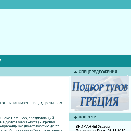
М
СПЕЦПРЕДЛОЖЕНИЯ
ия отеля занимает площадь размером
НОВОСТИ
er Lake Cafe (бар, предлагающий
ые, услуги массажиста) - игровая
 конференц-зал (вместимостью до 22
ВНИМАНИЕ! Указом
висное обслуживание Спорт и активный
Президента РФ от 08.11.2015