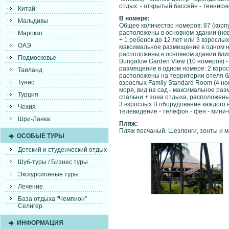
отдых: - открытый бассейн - теннисн
Китай
В номере:
Мальдивы
Общее количество номеров: 87 (корпус
расположены в основном здании (нов
Марокко
+ 1 ребенок до 12 лет или 3 взрослых
ОАЭ
максимальное размещение в одном ном
расположены в основном здании ближ
Подмосковье
Bungalow Garden View (10 номеров) -
размещение в одном номере: 2 взросл
Таиланд
расположены на территории отеля бл
Тунис
взрослых Family Standard Room (4 но
моря, вид на сад - максимальное раз
Турция
спальни + зона отдыха, расположены
3 взрослых В оборудование каждого н
Чехия
телевидение - телефон - фен - мини
Шри-Ланка
Пляж:
Пляж песчаный. Шезлонги, зонты и 
ОСОБЫЕ ТУРЫ
Детский и студенческий отдых
Шуб-туры / Бизнес туры
Экскурсионные туры
Лечение
База отдыха "Чемпион"
Селигер
ИНФОРМАЦИЯ