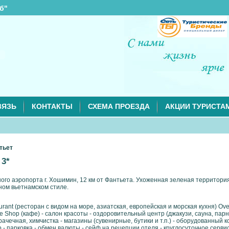
б"
ВЯЗЬ
КОНТАКТЫ
СХЕМА ПРОЕЗДА
АКЦИИ ТУРИСТА
тьет
 3*
ого аэропорта г. Хошимин, 12 км от Фантьета. Ухоженная зеленая территор
нном вьетнамском стиле.
urant (ресторан с видом на море, азиатская, европейская и морская кухня) Ov
e Shop (кафе) - салон красоты - оздоровительный центр (джакузи, сауна, парн
прачечная, химчистка - магазины (сувенирные, бутики и т.п.) - оборудованный
то - парковка - обмен валюты - сейф на рецепции отеля - круглосуточное сер