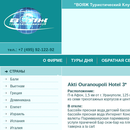
"ВОЯЖ Туристический Клу
тел.: +7 (495) 92-122-92
О ФИРМЕ
ТУРЫ ДНЯ
ОБРАТНАЯ С
СТРАНЫ
Бали
Akti Ouranoupoli Hotel 3*
Вьетнам
Расположение:
Греция
П-в Афон, 1,5 км от г. Урануполи, 12
из семи трехэтажных корпусов и цен
Доминикана
В отеле:
Египет
Бассейн пресная вода,детский бассе
Израиль
бассейн пресная вода Интернет Кон
валюты Парикмахерская парикмахер 
Испания
услуги прачечной Бар снэк-бар на п
таверна a la cart
Италия