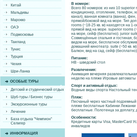
В номере:
Китай
Всего 80 номеров: из них 10 superior r
кондиционер, отопление, телефон, х
Мальдивы
канал), ванная комната (ванна), фен
Марокко
прямой/боковой вид на море. Тип доп
rooms (~18-25 кв. м) находятся на 1-
ОАЭ
прямой вид на море. superior rooms (~
на море, сейф (бесплатно). junior sui
Подмосковье
Совмещённые спальня и гостиная, бо
Таиланд
видом на море, бесплатное обслужи
домашний кинотеатр. suite (~50 кв. м
Тунис
Балкон, вид на сад, сейф (бесплатно)
Турция
Питание:
HB - шведский стол
Чехия
Развлечения:
Шри-Ланка
Анимация вечерняя развлекательная 
неделю на пляже Игровые автоматы
ОСОБЫЕ ТУРЫ
Спорт и активный отдых:
Детский и студенческий отдых
Водные виды спорта Настольный те
Шуб-туры / Бизнес туры
Пляж:
Песчаный через частный подземный хо
Экскурсионные туры
пляже бесплатные Кабинки Лежанки - 
бесплатные. Полотенца за доплату, д
Лечение
Особенности:
База отдыха "Чемпион"
Кредитные карты Visa, MasterCard У
Селигер
инвалидов
ИНФОРМАЦИЯ