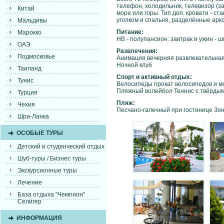
телефон, холодильник, телевизор (за 
Китай
море или горы. Тип доп. кровати - ста
уголком и спальня, разделённые арко
Мальдивы
Питание:
Марокко
HB - полупансион: завтрак и ужин - 
ОАЭ
Развлечения:
Подмосковье
Анимация вечерняя развлекательная 
Ночной клуб
Таиланд
Спорт и активный отдых:
Тунис
Велосипеды прокат велосипедов и м
Пляжный волейбол Теннис с твёрдым 
Турция
Пляж:
Чехия
Песчано-галечный при гостинице Зон
Шри-Ланка
ОСОБЫЕ ТУРЫ
Детский и студенческий отдых
Шуб-туры / Бизнес туры
Экскурсионные туры
Лечение
База отдыха "Чемпион"
Селигер
ИНФОРМАЦИЯ