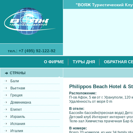
"ВОЯЖ Туристический Клу
тел.: +7 (495) 92-122-92
О ФИРМЕ
ТУРЫ ДНЯ
ОБРАТНАЯ С
СТРАНЫ
Бали
Philippos Beach Hotel & St
Вьетнам
Расположение:
Греция
П-ов Афон, 5 км от г. Урануполи, 120
Удалённость от моря 0 m
Доминикана
В отеле:
Египет
Бассейн бассейн(пресная вода) Детс
Израиль
Детский клуб Интернет интернет-уг
Теле-зал Химчистка прачечная Бар б
Испания
В номере:
Италия
Всего 70 номеров, из них 34 family st