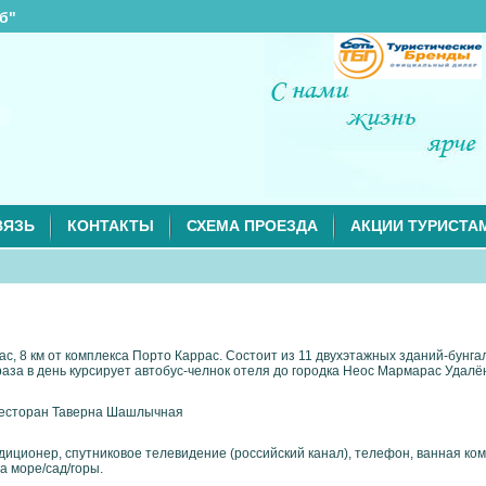
б"
ВЯЗЬ
КОНТАКТЫ
СХЕМА ПРОЕЗДА
АКЦИИ ТУРИСТА
рас, 8 км от комплекса Порто Каррас. Состоит из 11 двухэтажных зданий-бунг
аза в день курсирует автобус-челнок отеля до городка Неос Мармарас Удалё
Ресторан Таверна Шашлычная
диционер, спутниковое телевидение (российский канал), телефон, ванная ком
а море/сад/горы.