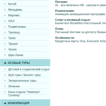
Питание:
Китай
AL - все включено HB - завтрак и ужи
Мальдивы
Развлечения:
Анимация анимационная программа 
Марокко
Спорт и активный отдых:
ОАЭ
Баскетбол Волейбол Настольный те
Подмосковье
Пляж:
Песчаный Зонтики за доплату Лежан
Таиланд
Особенности:
Тунис
Кредитные карты Visa, Eurocard, Amex
Турция
Чехия
Шри-Ланка
ОСОБЫЕ ТУРЫ
Детский и студенческий отдых
Шуб-туры / Бизнес туры
Экскурсионные туры
Лечение
База отдыха "Чемпион"
Селигер
ИНФОРМАЦИЯ