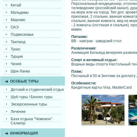
Персональный кондиционер, отоплен
Китай
телевидение (российский канал), душ
на море или на город. Тип доп. кроват
Мальдивы
прихожая, 2 спальни, ванная комната. 
Марокко
спальня, ванная комната, вид на море,
- 2 комнаты (гостиная и спальня), пр
ОАЭ
камин.
Подмосковье
Питание:
BB - завтрак - шведский стол
Таиланд
Развлечения:
Тунис
Анимация Бильярд вечерняя развлека
Турция
Спорт и активный отдых:
Чехия
Водные виды спорта Настольный те
Шри-Ланка
Пляж:
Песчаный в 50 м Зонтики за доплату
ОСОБЫЕ ТУРЫ
Особенности:
Кредитные карты Visa, MasterCard
Детский и студенческий отдых
Шуб-туры / Бизнес туры
Экскурсионные туры
Лечение
База отдыха "Чемпион"
Селигер
ИНФОРМАЦИЯ