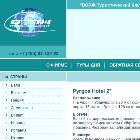
"ВОЯЖ Туристический Клу
тел.: +7 (495) 92-122-92
О ФИРМЕ
ТУРЫ ДНЯ
ОБРАТНАЯ С
СТРАНЫ
Бали
Pyrgos Hotel 2*
Вьетнам
Расположение:
Греция
П-в Афон, г. Урануполи, в 30 м от о
порта, 15 км от г. Эрисос, 128 км от 
Доминикана
В отеле:
Египет
Бассейн с гидромассажем (пресная в
Израиль
по запросу Обмен валюты Сейф Теле
у басейна Ресторан зал для завтрако
Испания
В номере:
Италия
Всего 30 номеров, из них 4 junior suite