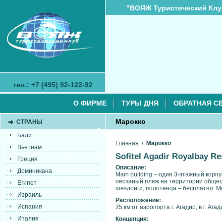
"ВОЯЖ Туристический Клу
тел.: +7 (495) 92-122-92
О ФИРМЕ
ТУРЫ ДНЯ
ОБРАТНАЯ С
Марокко
СТРАНЫ
Бали
Главная
/
Марокко
Вьетнам
Sofitel Agadir Royalbay Re
Греция
Описание:
Доминикана
Main building – один 3-этажный корп
песчаный пляж на территории общест
Египет
шезлонги, полотенца – бесплатно. 
Израиль
Расположение:
Испания
25 км от аэропорта г. Агадир, в г. Агад
Италия
Концепция: