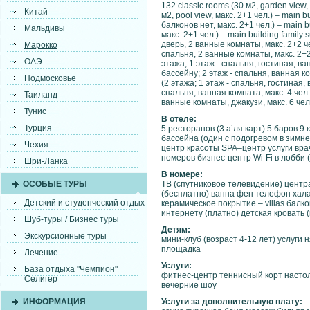
132 classic rooms (30 м2, garden view,
Китай
м2, pool view, макс. 2+1 чел.) – main 
балконов нет, макс. 2+1 чел.) – main b
Мальдивы
макс. 2+1 чел.) – main building family
дверь, 2 ванные комнаты, макс. 2+2 чел
Марокко
спальня, 2 ванные комнаты, макс. 2+2 че
ОАЭ
этажа; 1 этаж - спальня, гостиная, в
бассейну; 2 этаж - спальня, ванная комн
Подмосковье
(2 этажа; 1 этаж - спальня, гостиная,
спальня, ванная комната, макс. 4 чел.) 
Таиланд
ванные комнаты, джакузи, макс. 6 чел.
Тунис
В отеле:
Турция
5 ресторанов (3 а’ля карт) 5 баров 
бассейна (один с подогревом в зимне
Чехия
центр красоты SPA–центр услуги вр
номеров бизнес-центр Wi-Fi в лобби 
Шри-Ланка
В номере:
ОСОБЫЕ ТУРЫ
ТВ (спутниковое телевидение) цент
(бесплатно) ванна фен телефон халат
Детский и студенческий отдых
керамическое покрытие – villas балк
интернету (платно) детская кровать 
Шуб-туры / Бизнес туры
Детям:
Экскурсионные туры
мини-клуб (возраст 4-12 лет) услуги 
площадка
Лечение
Услуги:
База отдыха "Чемпион"
фитнес-центр теннисный корт настол
Селигер
вечерние шоу
ИНФОРМАЦИЯ
Услуги за дополнительную плату: