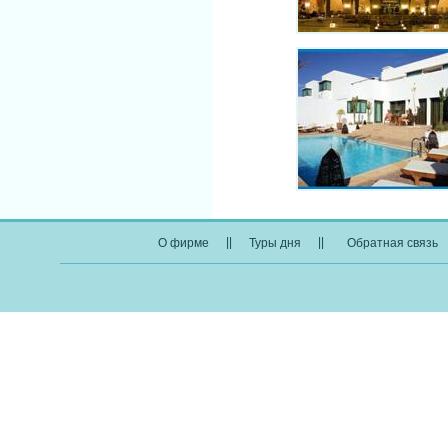
||
||
О фирме
Туры дня
Обратная связь