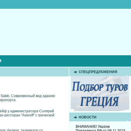
М
СПЕЦПРЕДЛОЖЕНИЯ
c Sakki. Современный вид зданию
аэропорта.
 Сейф у администратора Солярий
 ресторан "Averoff" с греческой
НОВОСТИ
ВНИМАНИЕ! Указом
ах: балкон, телевизор со
Президента РФ от 08.11.2015