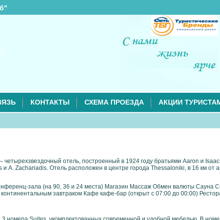
б"
ВЯЗЬ
КОНТАКТЫ
СХЕМА ПРОЕЗДА
АКЦИИ ТУРИСТА
) – четырехзвездочный отель, построенный в 1924 году братьями Aaron и Isaa
и A. Zachariadis. Отель расположен в центре города Thessaloniki, в 16 км от 
онференц-зала (на 90, 36 и 24 места) Магазин Массаж Обмен валюты Сауна
онтинентальным завтраком Кафе кафе-бар (открыт с 07:00 до 00:00) Ресторан
 3 номера Suites, укомплектованных современной и удобной мебелью. В номер