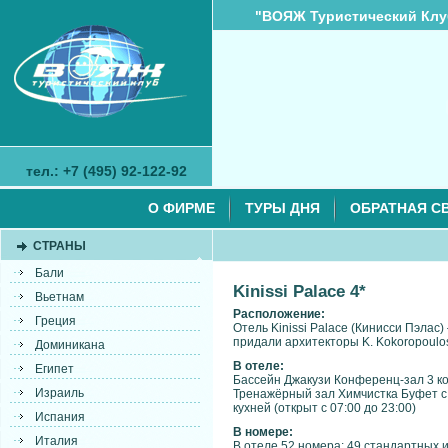
"ВОЯЖ Туристический Клу
тел.: +7 (495) 92-122-92
О ФИРМЕ
ТУРЫ ДНЯ
ОБРАТНАЯ С
СТРАНЫ
Бали
Kinissi Palace 4*
Вьетнам
Расположение:
Греция
Отель Kinissi Palace (Кинисси Пэлас
придали архитекторы K. Kokoropoulos 
Доминикана
В отеле:
Египет
Бассейн Джакузи Конференц-зал 3 к
Израиль
Тренажёрный зал Химчистка Буфет с к
кухней (открыт с 07:00 до 23:00)
Испания
В номере:
Италия
В отеле 52 номера: 49 стандартных и