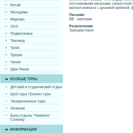
спутниковыми каналами, скоростной 
Китай
ванная комната с душевой кабиной, 
Мальдивы
Питание:
BB - завтраки
Марокко
Развлечения:
ОАЭ
Турецкая баня
Подмосковье
Таиланд
Тунис
Турция
Чехия
Шри-Ланка
ОСОБЫЕ ТУРЫ
Детский и студенческий отдых
Шуб-туры / Бизнес туры
Экскурсионные туры
Лечение
База отдыха "Чемпион"
Селигер
ИНФОРМАЦИЯ