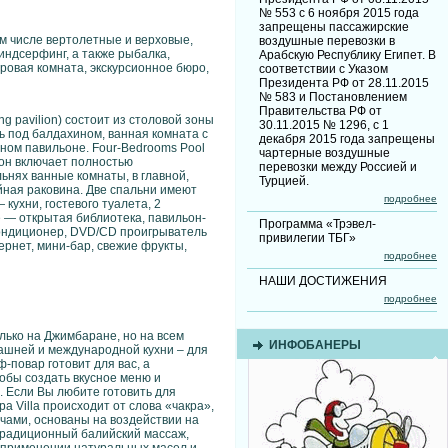
№ 553 с 6 ноября 2015 года
запрещены пассажирские
ом числе вертолетные и верховые,
воздушные перевозки в
индсерфинг, а также рыбалка,
Арабскую Республику Египет. В
гровая комната, экскурсионное бюро,
соответствии с Указом
Президента РФ от 28.11.2015
№ 583 и Постановлением
Правительства РФ от
g pavilion) состоит из столовой зоны
30.11.2015 № 1296, с 1
ть под балдахином, ванная комната с
декабря 2015 года запрещены
ьном павильоне. Four-Bedrooms Pool
чартерные воздушные
ьон включает полностью
перевозки между Россией и
ьнях ванные комнаты, в главной,
Турцией.
йная раковина. Две спальни имеют
подробнее
кухни, гостевого туалета, 2
е — открытая библиотека, павильон-
Программа «Трэвел-
кондиционер, DVD/CD проигрыватель
привилегии ТБГ»
ернет, мини-бар, свежие фрукты,
подробнее
НАШИ ДОСТИЖЕНИЯ
подробнее
лько на Джимбаране, но на всем
ИНФОБАНЕРЫ
машней и международной кухни – для
ф-повар готовит для вас, а
обы создать вкусное меню и
. Если Вы любите готовить для
a Villa происходит от слова «чакра»,
чами, основаны на воздействии на
традиционный балийский массаж,