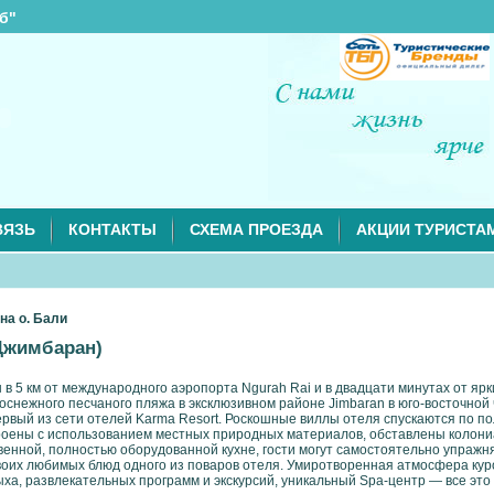
б"
ВЯЗЬ
КОНТАКТЫ
СХЕМА ПРОЕЗДА
АКЦИИ ТУРИСТА
на о. Бали
 Джимбаран)
в 5 км от международного аэропорта Ngurah Rai и в двадцати минутах от ярк
лоснежного песчаного пляжа в эксклюзивном районе Jimbaran в юго-восточной
ервый из сети отелей Karma Resort. Роскошные виллы отеля спускаются по по
роены с использованием местных природных материалов, обставлены колон
венной, полностью оборудованной кухне, гости могут самостоятельно упражня
своих любимых блюд одного из поваров отеля. Умиротворенная атмосфера ку
ха, развлекательных программ и экскурсий, уникальный Spa-центр — все эт