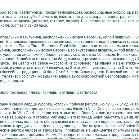
тбол, горный велотуризм (прокат велосипедов), разнообразные экскурсии, в т
а: плавание с трубкой и маской, водные лыжи, катамараны, каноэ, рафтинг, в
е водные круизы (на яхтах, катерах, лодках). Бизнес-центр, банкетный зал, и
олл, roomserviсe- 24 часа.
 отдельных павильонов, расположенных вокруг бассейна, жилой павильон (livin
ухни. В спальном павильоне в главной спальне традиционная балийская крова
раковина. Two- и Three-Bedrooms Pool Villa — дополнительно спальни в спал
ильонов, расположенных вокруг бассейна во внутреннем дворике, жилой павил
с удобными диванами и обеденную зону со столом на 10 персон. Во всех спал
ционная балийская кровать под балдахином, огромная овальная ванна и дво
духе. The Grand Residence — состоит из основного павильона: на 1-м этаже — 
ами, и душем на открытом воздухе; на 2-м этаже — две спальни; на 3-м этаж
 бассейн с традиционной балийской беседкой для отдыха. В каждой вилле: 
d, телевизор со спутниковыми каналами, высокоскоростной беспроводной Инт
ги дворецкого.
ного песчаного пляжа. Приливы и отливы чувствуются.
торан в самом сердце курорта, который получил репутацию лучших блюд не то
временная интерпретация классических блюд. In-Villa Dining – сочетание до
ночью. In-Villa Chef. Насладитесь отдыхом на Вашей вилле, в то время как ше
ли в за обеденным столом. Раймонд и его команда будут работать с Вами, чт
хни на виллах полностью оборудованы и готовы для всех видов приготовления
аказать продукты, и шеф-повар сделает для Вас покупки. Название Chakra Sp
еские центры человека. Процедуры, проводимые в Spa-центре опытными вра
ю усиления энергообмена. Кроме биоэнергетического массажа предлагаются 