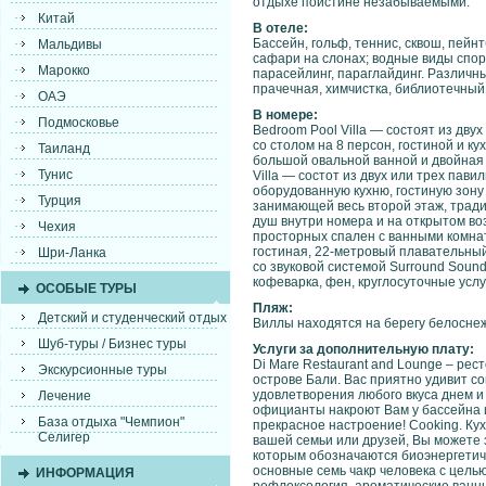
отдыхе поистине незабываемыми.
Китай
В отеле:
Бассейн, гольф, теннис, сквош, пейн
Мальдивы
сафари на слонах; водные виды спорт
Марокко
парасейлинг, параглайдинг. Различны
прачечная, химчистка, библиотечный х
ОАЭ
В номере:
Подмосковье
Bedroom Pool Villa — состоят из двух
со столом на 8 персон, гостиной и к
Таиланд
большой овальной ванной и двойная 
Тунис
Villa — состот из двух или трех пав
оборудованную кухню, гостиную зону 
Турция
занимающей весь второй этаж, тради
душ внутри номера и на открытом воз
Чехия
просторных спален с ванными комнат
гостиная, 22-метровый плавательный
Шри-Ланка
со звуковой системой Surround Soun
кофеварка, фен, круглосуточные услу
ОСОБЫЕ ТУРЫ
Пляж:
Детский и студенческий отдых
Виллы находятся на берегу белоснеж
Шуб-туры / Бизнес туры
Услуги за дополнительную плату:
Di Mare Restaurant and Lounge – рес
Экскурсионные туры
острове Бали. Вас приятно удивит со
удовлетворения любого вкуса днем и 
Лечение
официанты накроют Вам у бассейна и
База отдыха "Чемпион"
прекрасное настроение! Cooking. Ку
Селигер
вашей семьи или друзей, Вы можете з
которым обозначаются биоэнергетич
основные семь чакр человека с цель
ИНФОРМАЦИЯ