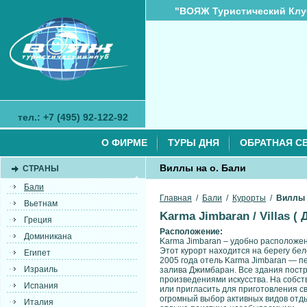
"ВОЯЖ Туристический Клу
тел.: +7 (495) 92-122-92
О ФИРМЕ
ТУРЫ ДНЯ
ОБРАТНАЯ С
Виллы на о. Бали
СТРАНЫ
Бали
Главная
/
Бали
/
Курорты
/
Виллы 
Вьетнам
Karma Jimbaran / Villas (
Греция
Расположение:
Доминикана
Karma Jimbaran – удобно расположен 
Этот курорт находится на берегу бе
Египет
2005 года отель Karma Jimbaran — п
Израиль
залива Джимбаран. Все здания пост
произведениями искусства. На собст
Испания
или пригласить для приготовления 
огромный выбор активных видов отды
Италия