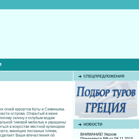
М
СПЕЦПРЕДЛОЖЕНИЯ
их огней курортов Куты и Семиньяка.
 части острова. Открытый в июне
логому склону к голубым водам
иальной тиковой мебелью и украшены
НОВОСТИ
ться в искусстве местной кулинарии
рорта, манящие песчаные пляжи,
ВНИМАНИЕ! Указом
о сделает Ваши впечатления об
Президента РФ от 08.11.2015